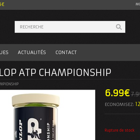
5€
MO
UES
ACTUALITÉS
CONTACT
NLOP ATP CHAMPIONSHIP
AMPIONSHIP
6.99
€
7.9
1
ECONOMISEZ:
Rupture de stock