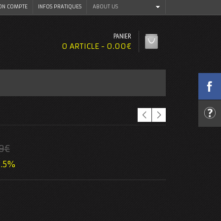
N COMPTE
INFOS PRATIQUES
ABOUT US
PANIER
0 ARTICLE -
0.00
€
9
€
2.5%