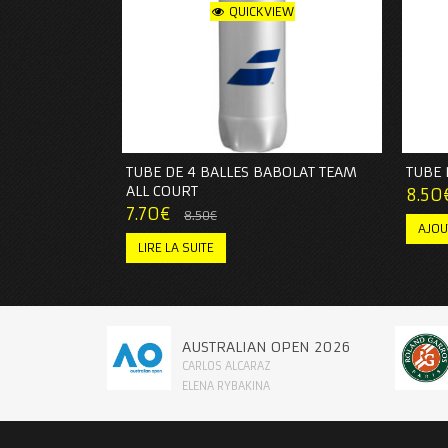
QUICKVIEW
TUBE DE 4 BALLES BABOLAT TEAM
TUBE 
ALL COURT
8.50
7.70
€
8.50
€
AJOU
LIRE LA SUITE
AUSTRALIAN OPEN 2026
CARLOS ALCARAZ
ELENA RYBAKINA