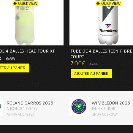
QUICKVIEW
QUICKVIEW
DE 4 BALLES HEAD TOUR XT
TUBE DE 4 BALLES TECNIFIBRE
COURT
€
8.70
€
7.00
€
7.75
€
TER AU PANIER
AJOUTER AU PANIER
ROLAND GARROS 2026
WIMBLEDON 2026
ALEXANDER ZVEREV
JANNIK SINNER
MIRRA ANDREEVA
LINDA NOSKOVA