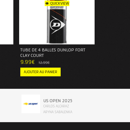
QUICKVIEW
TUBE DE 4 BALLES DUNLOP FORT
CLAY COURT
9.99
€
12.99
€
AJOUTER AU PANIER
US OPEN 2025
CARLOS ALCARAZ
ARYNA SABALENKA