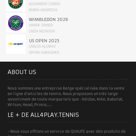
ALEXANDER ZVEREV
MIRRA ANDREEVA
WIMBLEDON 2026
JANNIK SINNER
LINDA NOSKOVA
US OPEN 2025
CARLOS ALCARAZ
ARYNA SABALENKA
ABOUT US
Nous sommes une entreprise Belge spécialisée dans la vente
en ligne d’articles de tennis. Nous proposons un très large
assortiment de toute marque tels que : Adidas, Nike, Babolat,
Wilson, Head, Prince,…..
LE + DE ALL4PLAY.TENNIS
- Nous vous offrons un service de QUALITE avec des produits de