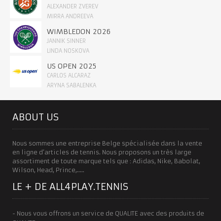
ALEXANDER ZVEREV
MIRRA ANDREEVA
WIMBLEDON 2026
JANNIK SINNER
LINDA NOSKOVA
US OPEN 2025
CARLOS ALCARAZ
ARYNA SABALENKA
ABOUT US
Nous sommes une entreprise Belge spécialisée dans la vente
en ligne d’articles de tennis. Nous proposons un très large
assortiment de toute marque tels que : Adidas, Nike, Babolat,
Wilson, Head, Prince,…..
LE + DE ALL4PLAY.TENNIS
- Nous vous offrons un service de QUALITE avec des produits de