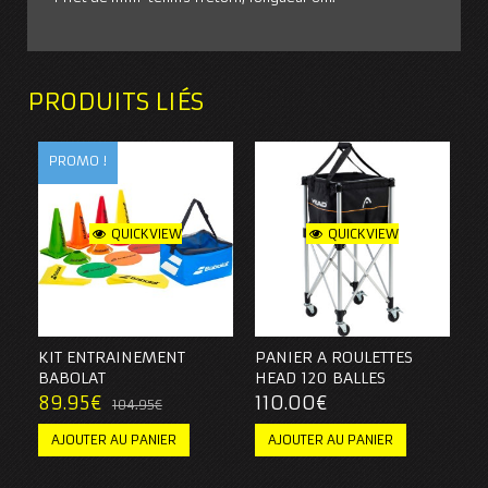
PRODUITS LIÉS
PROMO !
QUICKVIEW
QUICKVIEW
KIT ENTRAINEMENT
PANIER A ROULETTES
BABOLAT
HEAD 120 BALLES
89.95
€
110.00
€
104.95
€
AJOUTER AU PANIER
AJOUTER AU PANIER