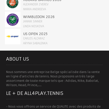
ALEXANDER ZVEREV
MIRRA ANDREEVA
WIMBLEDON 2026
JANNIK SINNER
LINDA NOSKOVA
US OPEN 2025
CARLOS ALCARAZ
ARYNA SABALENKA
ABOUT US
Nous sommes une entreprise Belge spécialisée dans la vente
en ligne d’articles de tennis. Nous proposons un très large
assortiment de toute marque tels que : Adidas, Nike, Babolat,
Wilson, Head, Prince,…..
LE + DE ALL4PLAY.TENNIS
- Nous vous offrons un service de QUALITE avec des produits de