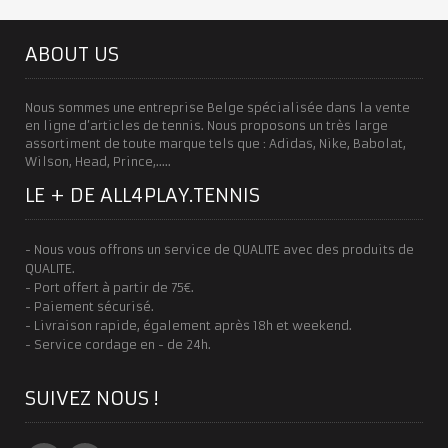
ABOUT US
Nous sommes une entreprise Belge spécialisée dans la vente
en ligne d’articles de tennis. Nous proposons un très large
assortiment de toute marque tels que : Adidas, Nike, Babolat,
Wilson, Head, Prince,…..
LE + DE ALL4PLAY.TENNIS
- Nous vous offrons un service de QUALITE avec des produits de
QUALITE.
- Port offert à partir de 75€.
- Paiement sécurisé.
- Livraison rapide, également après 18h et weekend.
- Service cordage en - de 24h.
SUIVEZ NOUS !