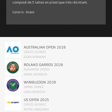
composé de 5 lattes en plastique très résistant.
Coloris : blanc
AUSTRALIAN OPEN 2026
CARLOS ALCARAZ
ELENA RYBAKINA
ROLAND GARROS 2026
ALEXANDER ZVEREV
MIRRA ANDREEVA
WIMBLEDON 2026
JANNIK SINNER
LINDA NOSKOVA
US OPEN 2025
CARLOS ALCARAZ
ARYNA SABALENKA